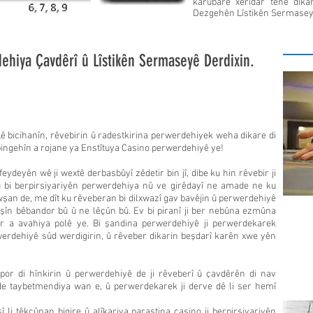
karûbarê xerîdar tenê dika
Dezgehên Lîstikên Sermaseyê
ehiya Çavdêrî û Lîstikên Sermaseyê Derdixin.
Lê bicihanîn, rêvebirin û radestkirina perwerdehiyek weha dikare di
ingehîn a rojane ya Enstîtuya Casino perwerdehiyê ye!
ydeyên wê ji wextê derbasbûyî zêdetir bin jî, dibe ku hin rêvebir ji
u bi berpirsiyariyên perwerdehiya nû ve girêdayî ne amade ne ku
şan de, me dît ku rêveberan bi dilxwazî gav bavêjin û perwerdehiyê
paşîn bêbandor bû û ne lêçûn bû. Ev bi piranî ji ber nebûna ezmûna
yar a avahiya polê ye. Bi şandina perwerdehiyê ji perwerdekarek
rwerdehiyê sûd werdigirin, û rêveber dikarin beşdarî karên xwe yên
r di hînkirin û perwerdehiyê de ji rêveberî û çavdêrên di nav
rde taybetmendiya wan e, û perwerdekarek ji derve dê li ser hemî
 li têkçûnan bigire û alîkariya parastina casino ji berpirsiyariyên