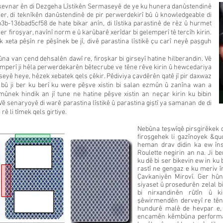
 kevnar ên di Dezgeha Lîstikên Sermaseyê de ye ku hunera danûstendinê
r, di teknîkên danûstendinê de pir perwerdekirî bû û knowledgeable di
3b-136bad5cf58 de hate bikar anîn, di lîstika parastinê de rêz û hurmet
ser firoşyar, navînî norm e û karûbarê xerîdar bi gelemperî tê tercîh kirin.
xeta pêşîn re pêşînek be jî, divê parastina lîstikê çu carî neyê paşguh
ûna van çend dehsalên dawî re, firoşkar bi girseyî hatine hilberandin. Vê
lemperî ji hêla perwerdekarên bêtecrube ve têne rêve kirin û hewcedariya
aseyê heye, hêzek xebatek qels çêkir. Pêdiviya çavdêrên qatê jî pir daxwaz
 bû ji ber ku berî ku were pêşve xistin bi salan ezmûn û zanîna wan a
nek hindik an jî tune ne hatine pêşve xistin an neçar kirin ku bibin
Vê senaryoyê di warê parastina lîstikê û parastina giştî ya samanan de di
ê li tîmek qels girtiye.
Nebûna teşwîqê pirsgirêkek d
firoşgehek li gazînoyek &quo
heman drav didin ka ew însi
Roulette negirin an na. Ji be
ku dê bi ser bikevin ew in ku b
rastî ne gengaz e ku meriv îr
Çavkaniyên Mirovî. Ger hûn
siyaset û prosedurên zelal b
bi nirxandinên rûtîn û ki
şêwirmendên derveyî re têne 
hundurê malê de hevpar e, 
encamên kêmbûna performan