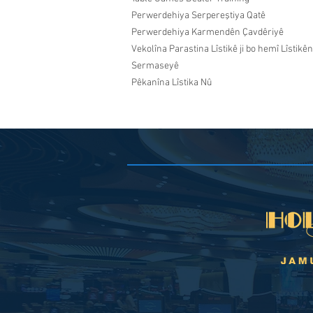
Perwerdehiya Serpereştiya Qatê
Perwerdehiya Karmendên Çavdêriyê
Vekolîna Parastina Lîstikê ji bo hemî Lîstikên
Sermaseyê
Pêkanîna Lîstika Nû