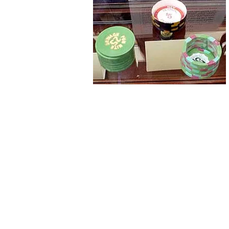
Xane
Şêwirmendî
Çûna nava
Bi Tîmê re
hevdîtin bikin
Agahdariya
Testimonials
Kursê
FAQ
Nivîsîn
Photos
Paqij bûn