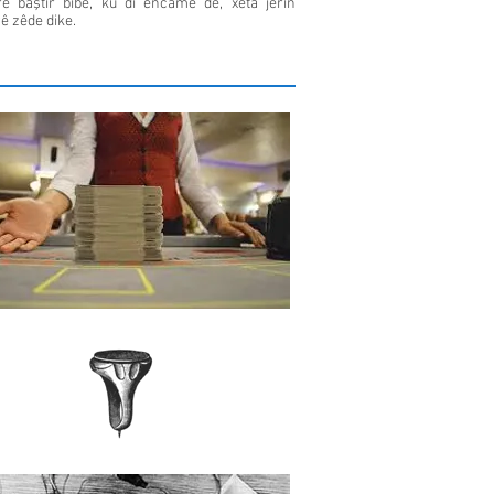
re baştir bibe, ku di encamê de, xeta jêrîn
 zêde dike.